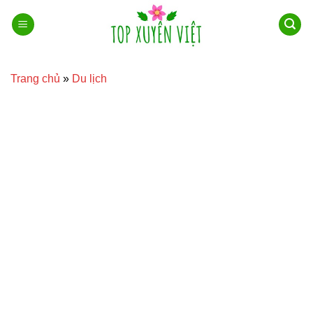
Bỏ
qua
nội
dung
Trang chủ
»
Du lịch