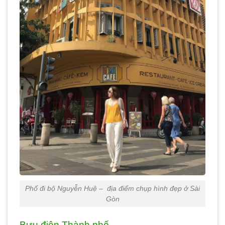
Phố đi bộ Nguyễn Huệ – địa điểm chụp hình đẹp ở Sài
Gòn
Bưu điện Thành phố