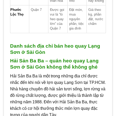
than hoa
nhỏ
hay không
Phước
Quận 7
Được gọi
Đặt món,
Giá theo
Lộc Thọ
vui là “lò
mua
kg, phần
heo quay
nguyên
đặt, nước
lớn” của
phần, tiệc
chấm
Quận 7
gia đình
Danh sách địa chỉ bán heo quay Lạng
Sơn ở Sài Gòn
Hải Sản Ba Ba – quán heo quay Lạng
Sơn ở Sài Gòn không thể không ghé
Hải Sản Ba Ba là một trong những địa chỉ được
nhắc đến khi nói về lợn quay Lạng Sơn tại TP.HCM.
Nhà hàng chuyên đồ hải sản tươi sống, lợn rừng và
đồ rừng chất lượng, được giới thiệu là thành lập từ
những năm 1988. Đến với Hải Sản Ba Ba, thực
khách có cơ hội thưởng thức món lợn quay đặc
trưng của người dân Tày.