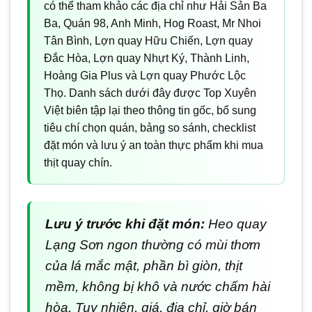
có thể tham khảo các địa chỉ như Hải Sản Ba
Ba, Quán 98, Anh Minh, Hog Roast, Mr Nhoi
Tân Bình, Lợn quay Hữu Chiến, Lợn quay
Đắc Hòa, Lợn quay Nhựt Ký, Thành Linh,
Hoàng Gia Plus và Lợn quay Phước Lộc
Thọ. Danh sách dưới đây được Top Xuyên
Việt biên tập lại theo thông tin gốc, bổ sung
tiêu chí chọn quán, bảng so sánh, checklist
đặt món và lưu ý an toàn thực phẩm khi mua
thịt quay chín.
Lưu ý trước khi đặt món:
Heo quay
Lạng Sơn ngon thường có mùi thơm
của lá mắc mật, phần bì giòn, thịt
mềm, không bị khô và nước chấm hài
hòa. Tuy nhiên, giá, địa chỉ, giờ bán