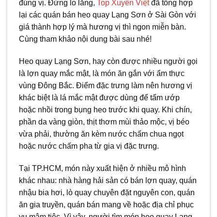
đúng vị. Đừng lo lắng,
Top Xuyên Việt
đã tổng hợp
lại các quán bán heo quay Lạng Sơn ở Sài Gòn với
giá thành hợp lý mà hương vị thì ngon miễn bàn.
Cùng tham khảo nội dung bài sau nhé!
Heo quay Lạng Sơn, hay còn được nhiều người gọi
là lợn quay mắc mật, là món ăn gắn với ẩm thực
vùng Đông Bắc. Điểm đặc trưng làm nên hương vị
khác biệt là lá mắc mật được dùng để tẩm ướp
hoặc nhồi trong bụng heo trước khi quay. Khi chín,
phần da vàng giòn, thịt thơm mùi thảo mộc, vị béo
vừa phải, thường ăn kèm nước chấm chua ngọt
hoặc nước chấm pha từ gia vị đặc trưng.
Tại TP.HCM, món này xuất hiện ở nhiều mô hình
khác nhau: nhà hàng hải sản có bán lợn quay, quán
nhậu bia hơi, lò quay chuyên đặt nguyên con, quán
ăn gia truyền, quán bán mang về hoặc địa chỉ phục
vụ mâm tiệc. Vì vậy, người tìm món heo quay Lạng