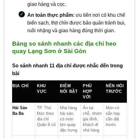
giao hàng và cọc.
An toàn thực phẩm:
ưu tiên nơi có khu chế
biến sạch, thịt chín được bảo quản tránh bụi,
ruồi nhặng và giao hàng đúng thời gian.
Bảng so sánh nhanh các địa chỉ heo
quay Lạng Sơn ở Sài Gòn
So sánh nhanh 11 địa chỉ được nhắc đến trong
bài
ĐỊA CHỈ
KHU
ĐIỂM
PHÙ
NÊN HỎI
VỰC
NỔI BẬT
HỢP
TRƯỚC
VỚI
Hải Sản
TP. Thủ
Nhà hàng
Ăn tại
Món có
Ba Ba
Đức theo
hải sản,
chỗ, nhóm
sẵn hay
địa chỉ
có món
gia đình,
cần đặt
Quận 9 cũ
lợn quay
khách đi
trước
đặc trưng
nhà hàng