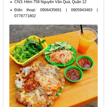
CN3: Hẻm 758 Nguyễn Văn Quá, Quận 12
Điện thoại: 0906435691 | 0905943463 |
0778771802