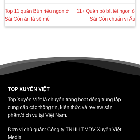
Top 11 quán Bún riêu ngon ở
11+ Quán bò bít tết ngon ở
Sài Gòn ăn là sẽ mê
Sài Gòn chuẩn vị Âu
TOP XUYÊN VIỆT
Top Xuyên Việt là chuyên trang hoạt động trung lập
cung cấp các thông tin, kiến thức và review sản
phẩm/dịch vụ tại Việt Nam.
Đơn vị chủ quản: Công ty TNHH TMDV Xuyên Việt
Media