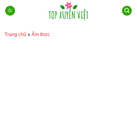
Bỏ
qua
nội
dung
Trang chủ
»
Ẩm thực