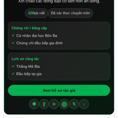
Xin chào các đồng đạo có tâm hồn ăn uống.
226
bài viết
Đã xác thực chuyên môn
Chứng chỉ / bằng cấp
Cử nhân đại học Bôn Ba
Chứng chỉ đầu bếp gia đình
Lịch sử công tác
Thắng Mê Bia
Đầu bếp tại gia
Xem hồ sơ tác giả
f
◎
🌐
𝕏
♪
in