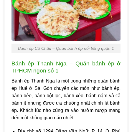
Bánh ép Cô Châu – Quán bánh ép nổi tiếng quận 1
Bánh ép Thanh Nga – Quán bánh ép ở
TPHCM ngon số 1
Bánh ép Thanh Nga là một trong những quán
bánh
ép Huế ở Sài Gòn
chuyên các món như bánh ép,
bánh bèo, bánh bột lọc, bánh xèo, bánh nậm và cả
bánh ít nhưng được ưa chuộng nhất chính là bánh
ép. Khách lúc nào cũng ra vào nườm nượp mang
đến một không gian náo nhiệt.
Địa chỉ: số 129A Đặng Văn Ngữ, P. 14, Q. Phú