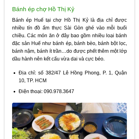
Bánh ép chợ Hồ Thị Kỷ
Bánh ép Huế tại chợ Hồ Thị Kỷ là địa chỉ được
nhiều tín đồ ẩm thực Sài Gòn ghé vào mỗi buổi
chiều. Các món ăn ở đây bao gồm nhiều loại bánh
đặc sản Huế như bánh ép, bánh bèo, bánh bột lọc,
bánh nậm, bánh ít trần…do được phết thêm một lớp
dầu hành nên kết cấu vừa dai và cực béo.
Địa chỉ: số 382/47 Lê Hồng Phong, P. 1, Quận
10, TP. HCM
Điện thoại: 090.978.3647