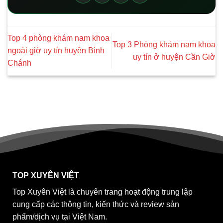
Top 4 phòng khám nam khoa
Top 3 Phòng khám nam khoa
ngoài giờ uy tín huyện Bình
uy tín ở huyện Cần Giờ
Chánh
TOP XUYÊN VIỆT
Top Xuyên Việt là chuyên trang hoạt động trung lập
cung cấp các thông tin, kiến thức và review sản
phẩm/dịch vụ tại Việt Nam.