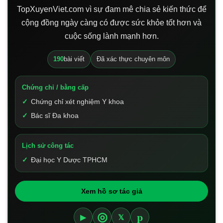
TopXuyenViet.com vì sự đam mê chia sẻ kiến thức để
cộng đồng ngày càng có được sức khỏe tốt hơn và
cuộc sống lành mạnh hơn.
190
bài viết
Đã xác thực chuyên môn
Chứng chỉ / bằng cấp
Chứng chỉ xét nghiệm Y khoa
Bác sĩ Đa khoa
Lịch sử công tác
Đại học Y Dược TPHCM
Xem hồ sơ tác giả
p
◎
▶
𝕏