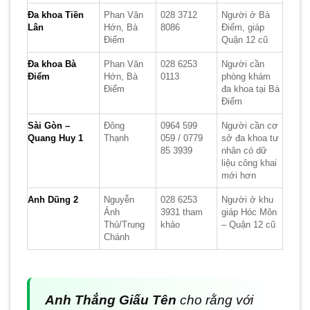
Đa khoa Tiền
Phan Văn
028 3712
Người ở Bà
Lân
Hớn, Bà
8086
Điểm, giáp
Điểm
Quận 12 cũ
Đa khoa Bà
Phan Văn
028 6253
Người cần
Điểm
Hớn, Bà
0113
phòng khám
Điểm
đa khoa tại Bà
Điểm
Sài Gòn –
Đông
0964 599
Người cần cơ
Quang Huy 1
Thạnh
059 / 0779
sở đa khoa tư
85 3939
nhân có dữ
liệu công khai
mới hơn
Anh Dũng 2
Nguyễn
028 6253
Người ở khu
Ảnh
3931 tham
giáp Hóc Môn
Thủ/Trung
khảo
– Quận 12 cũ
Chánh
Anh Thắng Giấu Tên
cho rằng với