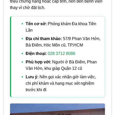
triệu chứng nặng hoặc cấp tính, nên đến bệnh viện
thay vì chờ đặt lịch.
Tên cơ sở:
Phòng khám Đa khoa Tiền
Lân
Địa chỉ tham khảo:
57/9 Phan Văn Hớn,
Bà Điểm, Hóc Môn cũ, TP.HCM
Điện thoại:
028 3712 8086
Phù hợp với:
Người ở Bà Điểm, Phan
Văn Hớn, khu giáp Quận 12 cũ
Lưu ý:
Nên gọi xác nhận giờ làm việc,
chi phí khám và hạng mục xét nghiệm
trước khi đi