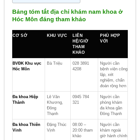
Bảng tóm tắt địa chỉ khám nam khoa ở
Hóc Môn đáng tham khảo
CƠ SỞ
KHU VỰC
LIÊN
PHÙ HỢP
HỆ/GIỜ
VỚI
THAM
KHẢO
BVĐK Khu vực
Bà Triệu
028 3891
Người cần
Hóc Môn
4208
bệnh viện công
lập, xét
nghiệm, chẩn
đoán rộng hơn
Đa khoa Hiệp
Lê Văn
0945 784
Người cần
Thành
Khương,
321
phòng khám
Đông
đa khoa gần
Thạnh
Đông Thạnh
Đa khoa Thiên
Đặng Thúc
08:00 –
Người cần
Vinh
Vịnh
20:00 tham
khám ngoài
khảo
giờ hành chính