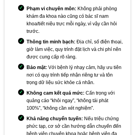
Phạm vi chuyên môn:
Không phải phòng
khám đa khoa nào cũng có bác sĩ nam
khoa/tiết niệu trực mỗi ngày, vì vậy cần hỏi
trước.
Thông tin minh bạch:
Địa chỉ, số điện thoại,
giờ làm việc, quy trình đặt lịch và chi phí nên
được cung cấp rõ ràng.
Bảo mật:
Với bệnh lý nhạy cảm, hãy ưu tiên
nơi có quy trình tiếp nhận riêng tư và tôn
trọng dữ liệu sức khỏe cá nhân.
Không cam kết quá mức:
Cẩn trọng với
quảng cáo “khỏi ngay”, “không tái phát
100%”, “không cần xét nghiệm”.
Khả năng chuyển tuyến:
Nếu triệu chứng
phức tạp, cơ sở cần hướng dẫn chuyển đến
bệnh viện chuyên khoa hoặc bệnh viện đa