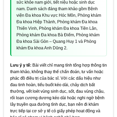
sức khỏe nam giới, tiết niệu hoặc sinh dục
nam. Danh sách đáng tham khảo gồm Bệnh
viện Đa khoa Khu vực Hóc Môn, Phòng khám
Đa khoa Hiệp Thành, Phòng khám Đa khoa
Thiên Vinh, Phòng khám Đa khoa Tiền Lân,
Phòng khám Đa khoa Bà Điểm, Phòng khám
Đa khoa Sài Gòn – Quang Huy 1 và Phòng
khám Đa khoa Anh Dũng 2.
Lưu ý y tế:
Bài viết chỉ mang tính tổng hợp thông tin
tham khảo, không thay thế chẩn đoán, tư vấn hoặc
phác đồ điều trị của bác sĩ. Với các dấu hiệu như
đau tinh hoàn, tiểu buốt kéo dài, chảy dịch bất
thường, vết loét vùng sinh dục, sốt, đau vùng chậu,
rối loạn cương dương kéo dài hoặc nghi ngờ bệnh
lây truyền qua đường tình dục, bạn nên đi khám
trực tiếp tại cơ sở y tế có giấy phép hoạt động và