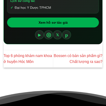
Lịch sử công tác
Đại học Y Dược TPHCM
Xem hồ sơ tác giả
p
◎
▶
𝕏
Top 6 phòng khám nam khoa
Bossen có bán sản phẩm gì?
ở huyện Hóc Môn
Chất lượng ra sao?