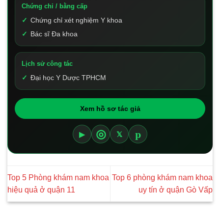
Chứng chỉ / bằng cấp
Chứng chỉ xét nghiệm Y khoa
Bác sĩ Đa khoa
Lịch sử công tác
Đại học Y Dược TPHCM
Xem hồ sơ tác giả
p
◎
▶
𝕏
Top 5 Phòng khám nam khoa
Top 6 phòng khám nam khoa
hiệu quả ở quận 11
uy tín ở quận Gò Vấp