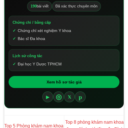
190
bài viết
Đã xác thực chuyên môn
Chứng chỉ / bằng cấp
Chứng chỉ xét nghiệm Y khoa
Bác sĩ Đa khoa
Lịch sử công tác
Đại học Y Dược TPHCM
Xem hồ sơ tác giả
p
◎
▶
𝕏
Top 8 phòng khám nam khoa
Top 5 Phòng khám nam khoa