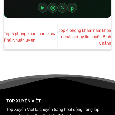
p
◎
▶
𝕏
Top 4 phòng khám nam khoa
Top 5 phòng khám nam khoa
ngoài giờ uy tín huyện Bình
Phú Nhuận uy tín
Chánh
TOP XUYÊN VIỆT
Top Xuyên Việt là chuyên trang hoạt động trung lập