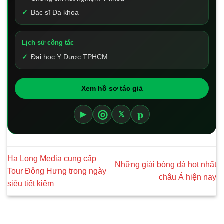
Bác sĩ Đa khoa
Lịch sử công tác
Đại học Y Dược TPHCM
Xem hồ sơ tác giả
p
◎
▶
𝕏
Hạ Long Media cung cấp
Những giải bóng đá hot nhất
Tour Đông Hưng trong ngày
châu Á hiện nay
siêu tiết kiệm