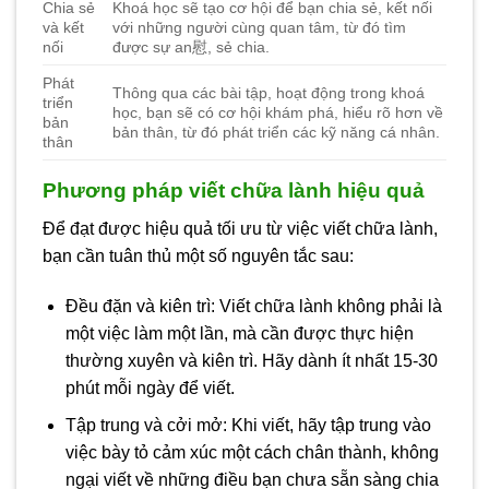
Chia sẻ
Khoá học sẽ tạo cơ hội để bạn chia sẻ, kết nối
và kết
với những người cùng quan tâm, từ đó tìm
nối
được sự an慰, sẻ chia.
Phát
Thông qua các bài tập, hoạt động trong khoá
triển
học, bạn sẽ có cơ hội khám phá, hiểu rõ hơn về
bản
bản thân, từ đó phát triển các kỹ năng cá nhân.
thân
Phương pháp viết chữa lành hiệu quả
Để đạt được hiệu quả tối ưu từ việc viết chữa lành,
bạn cần tuân thủ một số nguyên tắc sau:
Đều đặn và kiên trì: Viết chữa lành không phải là
một việc làm một lần, mà cần được thực hiện
thường xuyên và kiên trì. Hãy dành ít nhất 15-30
phút mỗi ngày để viết.
Tập trung và cởi mở: Khi viết, hãy tập trung vào
việc bày tỏ cảm xúc một cách chân thành, không
ngại viết về những điều bạn chưa sẵn sàng chia