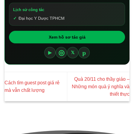
Lịch sử công tác
Đại học Y Dược TPHCM
Xem hồ sơ tác giả
p
◎
▶
𝕏
Quà 20/11 cho thầy giáo –
Cách tìm guest post giá rẻ
Những món quà ý nghĩa và
mà vẫn chất lượng
thiết thực