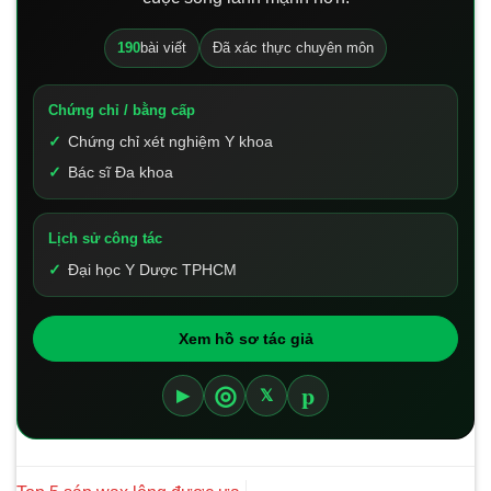
190
bài viết
Đã xác thực chuyên môn
Chứng chỉ / bằng cấp
Chứng chỉ xét nghiệm Y khoa
Bác sĩ Đa khoa
Lịch sử công tác
Đại học Y Dược TPHCM
Xem hồ sơ tác giả
p
◎
▶
𝕏