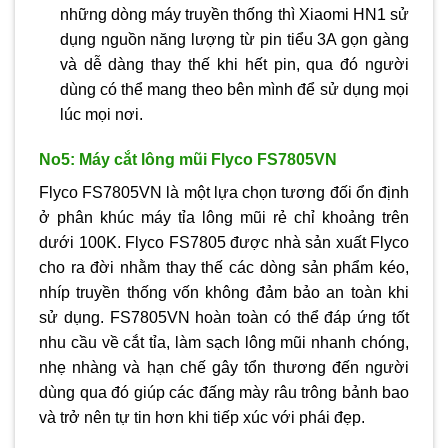
những dòng máy truyền thống thì Xiaomi HN1 sử
dụng nguồn năng lượng từ pin tiểu 3A gọn gàng
và dễ dàng thay thế khi hết pin, qua đó người
dùng có thể mang theo bên mình để sử dụng mọi
lúc mọi nơi.
No5: Máy cắt lông mũi Flyco FS7805VN
Flyco FS7805VN là một lựa chọn tương đối ổn định
ở phân khúc máy tỉa lông mũi rẻ chỉ khoảng trên
dưới 100K. Flyco FS7805 được nhà sản xuất Flyco
cho ra đời nhằm thay thế các dòng sản phẩm kéo,
nhíp truyền thống vốn không đảm bảo an toàn khi
sử dụng. FS7805VN hoàn toàn có thể đáp ứng tốt
nhu cầu về cắt tỉa, làm sạch lông mũi nhanh chóng,
nhẹ nhàng và hạn chế gây tổn thương đến người
dùng qua đó giúp các đấng mày râu trông bảnh bao
và trở nên tự tin hơn khi tiếp xúc với phái đẹp.