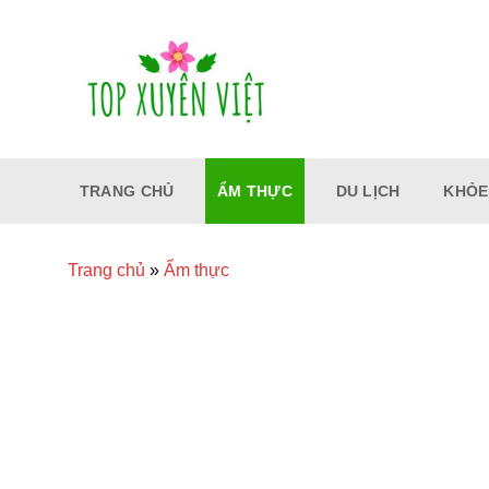
Bỏ
qua
nội
dung
TRANG CHỦ
ẨM THỰC
DU LỊCH
KHỎE
Trang chủ
»
Ẩm thực