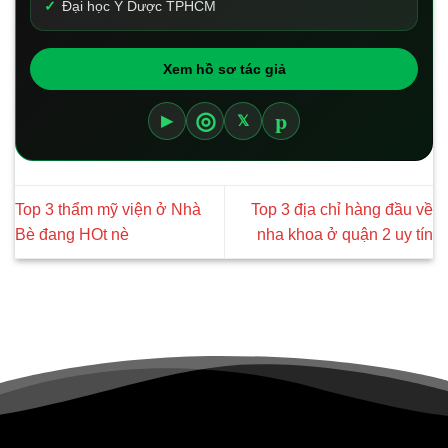
Đại học Y Dược TPHCM
Xem hồ sơ tác giả
p
◎
▶
𝕏
Top 3 thẩm mỹ viện ở Nhà
Top 3 địa chỉ hàng đầu về
Bè đang HOt nè
nha khoa ở quận 2 uy tín