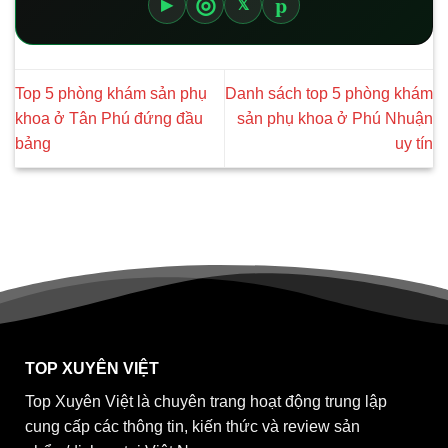
p
◎
▶
𝕏
Top 5 phòng khám sản phụ
Danh sách top 5 phòng khám
khoa ở Tân Phú đứng đầu
sản phụ khoa ở Phú Nhuận
bảng
uy tín
TOP XUYÊN VIỆT
Top Xuyên Việt là chuyên trang hoạt động trung lập
cung cấp các thông tin, kiến thức và review sản