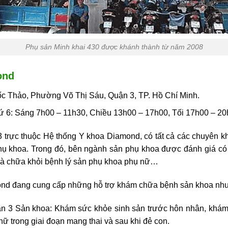
Phụ sản Minh khai 430 được khánh thành từ năm 2008
ond
ốc Thảo, Phường Võ Thị Sáu, Quận 3, TP. Hồ Chí Minh.
ứ 6: Sáng 7h00 – 11h30, Chiều 13h00 – 17h00, Tối 17h00 – 2
3
trực thuộc Hệ thống Y khoa Diamond, có tất cả các chuyên k
hụ khoa. Trong đó, bên ngành sản phụ khoa được đánh giá có n
 và chữa khỏi bệnh lý sản phụ khoa phụ nữ…
ond đang cung cấp những hỗ trợ khám chữa bệnh sản khoa nh
ận 3
Sản khoa: Khám sức khỏe sinh sản trước hôn nhân, khám t
 trong giai đoạn mang thai và sau khi đẻ con.