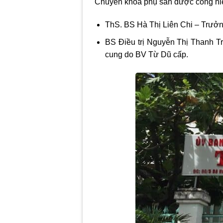
Chuyên khoa phụ sản được cống hiến
ThS. BS Hà Thị Liên Chi – Trưởn
BS Điều trị Nguyễn Thị Thanh Tr
cung do BV Từ Dũ cấp.