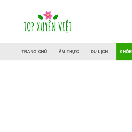
Bỏ
qua
nội
dung
TRANG CHỦ
ẨM THỰC
DU LỊCH
KHỎE