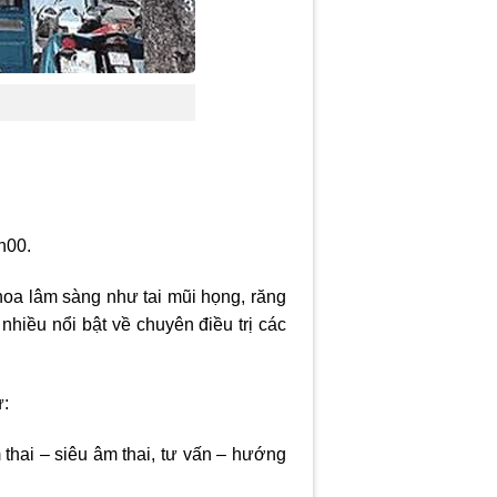
0h00.
hoa lâm sàng như tai mũi họng, răng
hiều nổi bật về chuyên điều trị các
ư:
hai – siêu âm thai, tư vấn – hướng