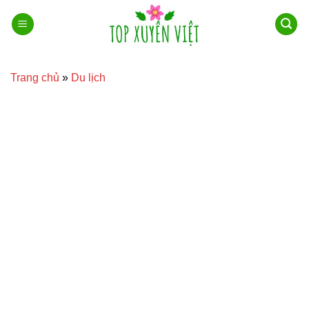
Bỏ
qua
nội
dung
Trang chủ
»
Du lịch