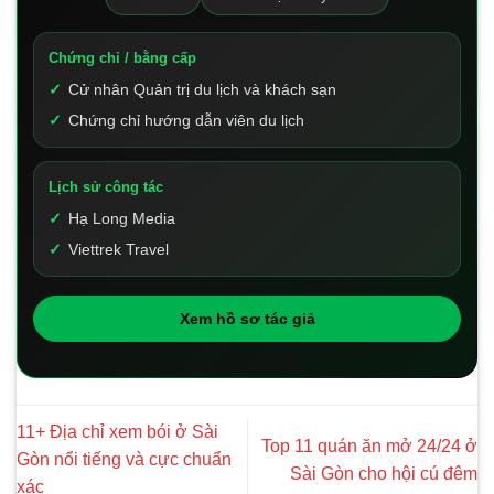
Chứng chỉ / bằng cấp
Cử nhân Quản trị du lịch và khách sạn
Chứng chỉ hướng dẫn viên du lịch
Lịch sử công tác
Hạ Long Media
Viettrek Travel
Xem hồ sơ tác giả
11+ Địa chỉ xem bói ở Sài
Top 11 quán ăn mở 24/24 ở
Gòn nổi tiếng và cực chuẩn
Sài Gòn cho hội cú đêm
xác