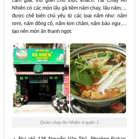
cảm giác thư giãn cho thực khách. Tại Chay An
Nhiên có các món lẩu gà tiềm nấm chay, lẩu nấm,…
được chế biến chủ yếu từ các loại nấm như: nấm
rơm, nấm đông cô, nấm kim châm, nấm bào ngư,…
tạo nên món ăn thanh ngọt.
Quán chay An Nhiên ở quận 1
Địa chỉ: 126 Nguyễn Văn Thủ, Phường Đakao,