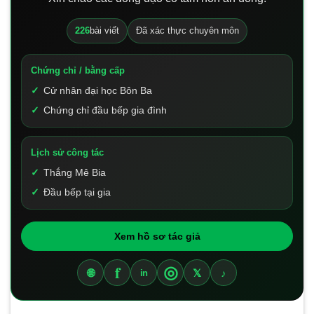
226
bài viết
Đã xác thực chuyên môn
Chứng chỉ / bằng cấp
Cử nhân đại học Bôn Ba
Chứng chỉ đầu bếp gia đình
Lịch sử công tác
Thắng Mê Bia
Đầu bếp tại gia
Xem hồ sơ tác giả
f
◎
🌐
𝕏
♪
in