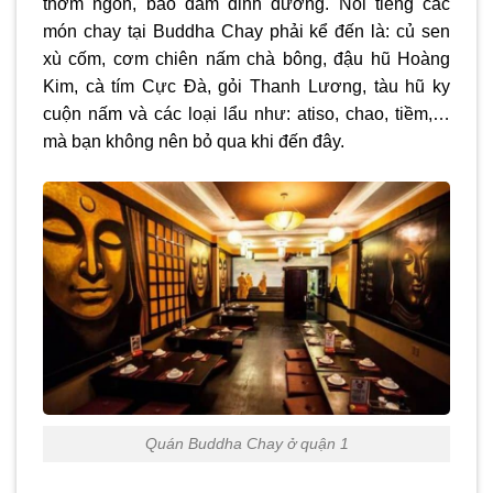
thơm ngon, bảo đảm dinh dưỡng. Nổi tiếng các
món chay tại Buddha Chay phải kể đến là: củ sen
xù cốm, cơm chiên nấm chà bông, đậu hũ Hoàng
Kim, cà tím Cực Đà, gỏi Thanh Lương, tàu hũ ky
cuộn nấm và các loại lẩu như: atiso, chao, tiềm,…
mà bạn không nên bỏ qua khi đến đây.
Quán Buddha Chay ở quận 1