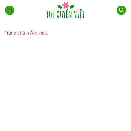
Bỏ
qua
nội
dung
Trang chủ
»
Ẩm thực