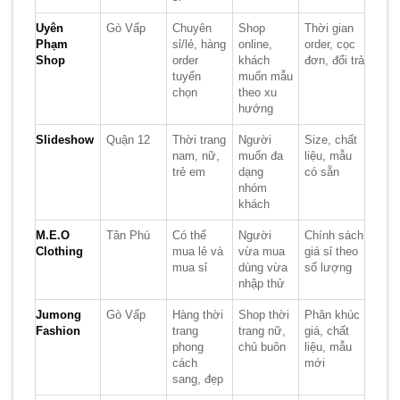
Uyên
Gò Vấp
Chuyên
Shop
Thời gian
Phạm
sỉ/lẻ, hàng
online,
order, cọc
Shop
order
khách
đơn, đổi trả
tuyển
muốn mẫu
chọn
theo xu
hướng
Slideshow
Quận 12
Thời trang
Người
Size, chất
nam, nữ,
muốn đa
liệu, mẫu
trẻ em
dạng
có sẵn
nhóm
khách
M.E.O
Tân Phú
Có thể
Người
Chính sách
Clothing
mua lẻ và
vừa mua
giá sỉ theo
mua sỉ
dùng vừa
số lượng
nhập thử
Jumong
Gò Vấp
Hàng thời
Shop thời
Phân khúc
Fashion
trang
trang nữ,
giá, chất
phong
chủ buôn
liệu, mẫu
cách
mới
sang, đẹp