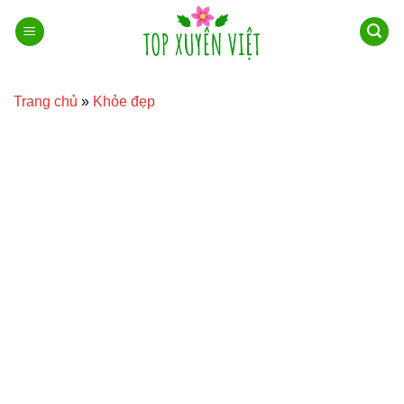
Bỏ
qua
nội
dung
Trang chủ
»
Khỏe đẹp