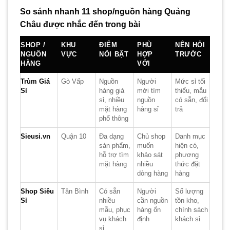
So sánh nhanh 11 shop/nguồn hàng Quảng
Châu được nhắc đến trong bài
SHOP /
KHU
ĐIỂM
PHÙ
NÊN HỎI
NGUỒN
VỰC
NỔI BẬT
HỢP
TRƯỚC
HÀNG
VỚI
Trùm Giá
Gò Vấp
Nguồn
Người
Mức sỉ tối
Sỉ
hàng giá
mới tìm
thiểu, mẫu
sỉ, nhiều
nguồn
có sẵn, đổi
mặt hàng
hàng sỉ
trả
phổ thông
Sieusi.vn
Quận 10
Đa dạng
Chủ shop
Danh mục
sản phẩm,
muốn
hiện có,
hỗ trợ tìm
khảo sát
phương
mặt hàng
nhiều
thức đặt
dòng hàng
hàng
Shop Siêu
Tân Bình
Có sẵn
Người
Số lượng
Sỉ
nhiều
cần nguồn
tồn kho,
mẫu, phục
hàng ổn
chính sách
vụ khách
định
khách sỉ
sỉ