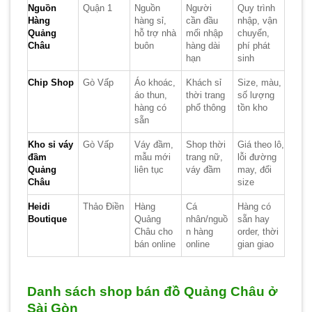
Nguồn
Quận 1
Nguồn
Người
Quy trình
Hàng
hàng sỉ,
cần đầu
nhập, vận
Quảng
hỗ trợ nhà
mối nhập
chuyển,
Châu
buôn
hàng dài
phí phát
hạn
sinh
Chip Shop
Gò Vấp
Áo khoác,
Khách sỉ
Size, màu,
áo thun,
thời trang
số lượng
hàng có
phổ thông
tồn kho
sẵn
Kho sỉ váy
Gò Vấp
Váy đầm,
Shop thời
Giá theo lô,
đầm
mẫu mới
trang nữ,
lỗi đường
Quảng
liên tục
váy đầm
may, đổi
Châu
size
Heidi
Thảo Điền
Hàng
Cá
Hàng có
Boutique
Quảng
nhân/nguồ
sẵn hay
Châu cho
n hàng
order, thời
bán online
online
gian giao
Danh sách shop bán đồ Quảng Châu ở
Sài Gòn