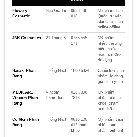
Flowery
Ngô Gia Tự
0933 188
Mỹ phẩm Hàn
Cosmetic
018
Quốc, tư vấn
skincare, mua
online/offline
JNK Cosmetics
21 Tháng 8
0785 555
Mỹ phẩm
171
nhiều thương
hiệu, nước
hoa, làm đẹp
đa dạng
Hasaki Phan
Thống Nhất
1800 6324
Chuỗi lớn, sản
Rang
phẩm đa dạng,
giá niêm yết rõ
MEDiCARE
Vincom
028 7308
Mỹ phẩm,
Vincom Phan
Phan Rang
7318
chăm sóc sức
Rang
khỏe, chăm
sóc da/tóc
Cỏ Mềm Phan
Thống Nhất
0916 105
Mỹ phẩm thiên
Rang
612 tham
nhiên, sản
khảo
phẩm lành tính