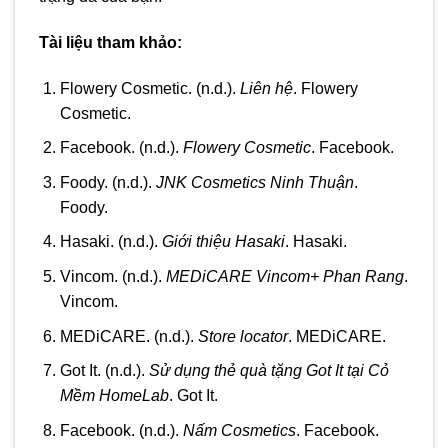
Tài liệu tham khảo:
Flowery Cosmetic. (n.d.).
Liên hệ
. Flowery
Cosmetic.
Facebook. (n.d.).
Flowery Cosmetic
. Facebook.
Foody. (n.d.).
JNK Cosmetics Ninh Thuận
.
Foody.
Hasaki. (n.d.).
Giới thiệu Hasaki
. Hasaki.
Vincom. (n.d.).
MEDiCARE Vincom+ Phan Rang
.
Vincom.
MEDiCARE. (n.d.).
Store locator
. MEDiCARE.
Got It. (n.d.).
Sử dụng thẻ quà tặng Got It tại Cỏ
Mềm HomeLab
. Got It.
Facebook. (n.d.).
Nấm Cosmetics
. Facebook.