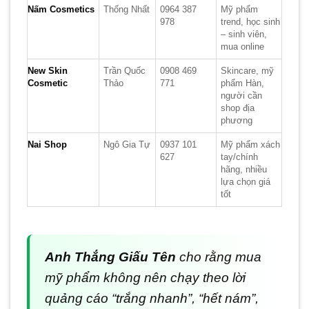
Nấm Cosmetics
Thống Nhất
0964 387
Mỹ phẩm
978
trend, học sinh
– sinh viên,
mua online
New Skin
Trần Quốc
0908 469
Skincare, mỹ
Cosmetic
Thảo
771
phẩm Hàn,
người cần
shop địa
phương
Nai Shop
Ngô Gia Tự
0937 101
Mỹ phẩm xách
627
tay/chính
hãng, nhiều
lựa chọn giá
tốt
Anh Thắng Giấu Tên
cho rằng mua
mỹ phẩm không nên chạy theo lời
quảng cáo “trắng nhanh”, “hết nám”,