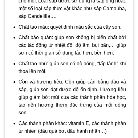
cho môi. Loại sáp được sử dụng là sáp ong hoặc
một số loại sáp thực vật khác như sáp Carnauba,
sáp Candelilla….
Chất tạo màu: quyết định màu sắc của cây son.
Chất bảo quản: giúp son không bị biến chất bởi
các tác động từ nhiệt độ, độ ẩm, bụi bẩn,… giúp
sơn có thời gian sử dụng lâu hơn, bền hơn.
Chất tạo nhũ: giúp son có độ bóng, “lấp lánh” khi
thoa lên môi.
Cồn và hương liệu: Cồn giúp cân bằng dầu và
sáp, giúp son đạt được độ ổn định. Hương liệu
giúp giảm bớt mùi của các thành phần hóa học,
tạo nên hương thơm đặc trưng của mỗi dòng
son…
Các thành phần khác: vitamin E, các thành phần
tự nhiên (dầu quả bơ, dầu hạnh nhân…)