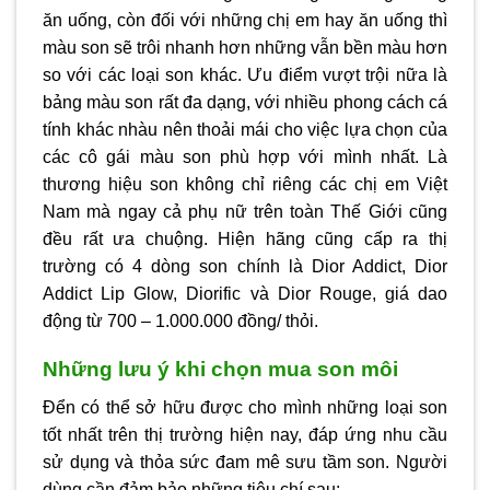
ăn uống, còn đối với những chị em hay ăn uống thì
màu son sẽ trôi nhanh hơn những vẫn bền màu hơn
so với các loại son khác. Ưu điểm vượt trội nữa là
bảng màu son rất đa dạng, với nhiều phong cách cá
tính khác nhàu nên thoải mái cho việc lựa chọn của
các cô gái màu son phù hợp với mình nhất. Là
thương hiệu son không chỉ riêng các chị em Việt
Nam mà ngay cả phụ nữ trên toàn Thế Giới cũng
đều rất ưa chuộng. Hiện hãng cũng cấp ra thị
trường có 4 dòng son chính là Dior Addict, Dior
Addict Lip Glow, Diorific và Dior Rouge, giá dao
động từ 700 – 1.000.000 đồng/ thỏi.
Những lưu ý khi chọn mua son môi
Đển có thể sở hữu được cho mình những loại son
tốt nhất trên thị trường hiện nay, đáp ứng nhu cầu
sử dụng và thỏa sức đam mê sưu tầm son. Người
dùng cần đảm bảo những tiêu chí sau: