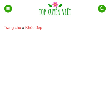
Bỏ
qua
nội
dung
Trang chủ
»
Khỏe đẹp