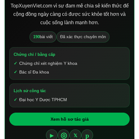
TopXuyenViet.com vì sự đam mê chia sẻ kiến thức để
cộng đồng ngày càng có được sức khỏe tốt hơn và
cuộc sống lành mạnh hơn.
190
bài viết
Đã xác thực chuyên môn
Chứng chỉ / bằng cấp
Chứng chỉ xét nghiệm Y khoa
Bác sĩ Đa khoa
Lịch sử công tác
Đại học Y Dược TPHCM
Xem hồ sơ tác giả
p
◎
▶
𝕏