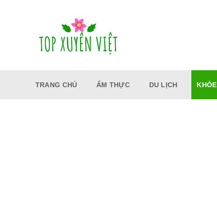
Bỏ
qua
nội
dung
TRANG CHỦ
ẨM THỰC
DU LỊCH
KHỎE