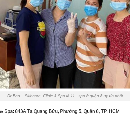
Dr Bao – Skincare, Clinic & Spa là 11+ spa ở quận 8 uy tín nhất
ic & Spa: 843A Tạ Quang Bửu, Phường 5, Quận 8, TP. HCM