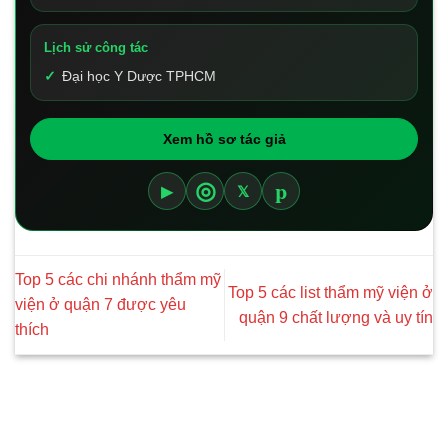
Lịch sử công tác
Đại học Y Dược TPHCM
Xem hồ sơ tác giả
p
◎
▶
𝕏
Top 5 các chi nhánh thẩm mỹ
Top 5 các list thẩm mỹ viện ở
viện ở quận 7 được yêu
quận 9 chất lượng và uy tín
thích