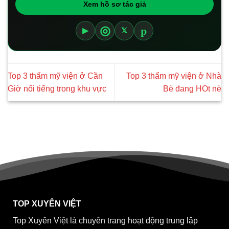
Xem hồ sơ tác giả
p
◎
▶
𝕏
Top 3 thẩm mỹ viện ở Cần
Top 3 thẩm mỹ viện ở Nhà
Giờ nổi tiếng trong khu vực
Bè đang HOt nè
TOP XUYÊN VIỆT
Top Xuyên Việt là chuyên trang hoạt động trung lập