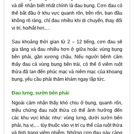
và dễ nhận biết nhất chính là đau bụng. Cơn đau có
thể bắt đầu ở khu vực quanh rốn, trên rốn, ban đầu
không rõ ràng, chỉ đau nhiều khi di chuyển, thay đổi
vị trí, ho/hắt hơi,…
Sau khoảng thời gian từ 2 – 12 tiếng, cơn đau sẽ
gia tăng và đau nhiều hơn ở giữa hoặc vùng bụng
bên phải, gần xương chậu. Nếu người bệnh cảm
thấy đau cả vùng bụng bên trái, có thể ổ viêm ruột
thừa đã lan đến phúc mạc và niêm mạc của khoang
bụng, yêu cầu phải thăm khám ngay lập tức.
Đau lưng, sườn bên phải
Ngoài cảm nhận thấy khó chịu ở bụng, quanh rốn,
triệu chứng đau ruột thừa có thể ảnh hưởng đến
các khu vực khác như: vùng lưng, dưới sườn bên
phải, hạ vị,… tùy thuộc vào vị trí cụ thể của ruột thừa
và tình trạng viêm nhiễm. Những cơn đau này càng