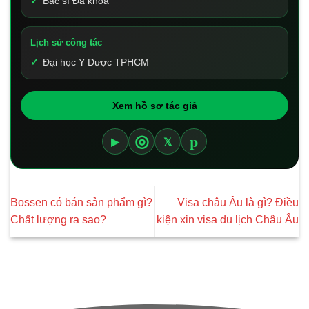
Bác sĩ Đa khoa
Lịch sử công tác
Đại học Y Dược TPHCM
Xem hồ sơ tác giả
p
◎
▶
𝕏
Bossen có bán sản phẩm gì?
Visa châu Âu là gì? Điều
Chất lượng ra sao?
kiện xin visa du lịch Châu Âu