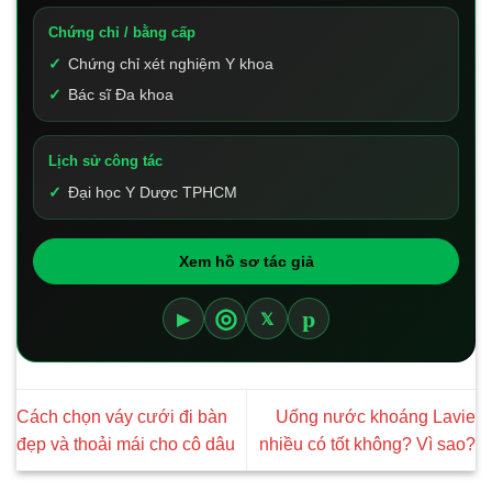
Chứng chỉ / bằng cấp
Chứng chỉ xét nghiệm Y khoa
Bác sĩ Đa khoa
Lịch sử công tác
Đại học Y Dược TPHCM
Xem hồ sơ tác giả
p
◎
▶
𝕏
Cách chọn váy cưới đi bàn
Uống nước khoáng Lavie
đẹp và thoải mái cho cô dâu
nhiều có tốt không? Vì sao?