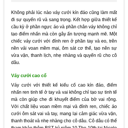
Không phải lúc nào váy cưới kín đáo cũng làm mất
đi sự quyến rũ và sang trọng. Kết hợp giữa thiết kế
cầu kỳ ở phần ngực áo và phần chân váy không chỉ
tạo điểm nhấn mà còn gây ấn tượng mạnh mẽ. Một
chiếc váy cưới với đính ren ở phần tay và eo, trên
nền vải voan mềm mại, ôm sát cơ thể, tạo nên sự
vừa vặn, thanh lịch, nhẹ nhàng và quyến rũ cho cô
dâu.
Váy cưới cao cổ
Váy cưới với thiết kế kiểu cổ cao kín đáo, điểm
nhấn ren tinh tế ở tay và vai không chỉ tạo sự tinh tế
mà còn giúp che đi khuyết điểm của bờ vai rộng.
Với chất liệu voan mềm mại và đính ren, chiếc áo
cưới ôm sát vai và tay, mang lại cảm giác vừa vặn,
thanh thoát và nhẹ nhàng cho cô dâu. Cô dâu có thể
tham khảo thêm
BST kỷ niệm 10 The 10th
tại Nicole