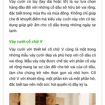
Váy cưới có tay (tay dài hoặc lỡ) là sự lựa chọn
hàng đầu đối với những cô dâu sở hữu bờ vai rộng,
đặc biệt trong mùa thu và mùa đông. Không chỉ giúp
che đi khuyết điểm mà kiểu váy cưới này còn có tác
dụng giúp giữ ấm cho cô dâu trong những ngày se
lạnh.
Váy cưới cổ chữ V
Váy cưới với thiết kế cổ chữ V cũng là một trong
những mẫu váy cưới đẹp và phù hợp với cô dâu có
vai rộng. Mẫu váy này được chế tác với phần cổ váy
xẻ rộng mang lại sự cân đối cho bờ vai của cô dâu,
làm cho chúng trở nên thon gọn và nhỏ hơn. Cổ
chữ V với khoét rộng, một phần kín và một phần hở,
đặc biệt tạo nên một sức hút quyến rũ đầy kỳ lạ.