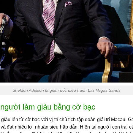
Sheldon Adelson là giám đốc điều hành Las Vegas Sands
 người làm giàu bằng cờ bạc
giàu lên từ cờ bạc với vị trí chủ tịch tập đoàn giải trí Macau 
g và đạt nhiều lợi nhuận siêu hấp dẫn. Hiện tại người con tra