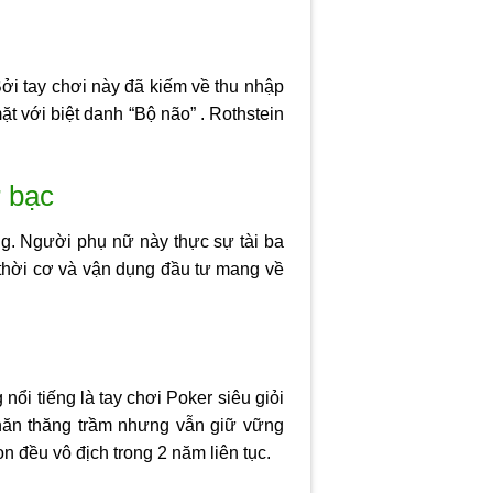
Bởi tay chơi này đã kiếm về thu nhập
ặt với biệt danh “Bộ não” . Rothstein
ờ bạc
ng. Người phụ nữ này thực sự tài ba
t thời cơ và vận dụng đầu tư mang về
nổi tiếng là tay chơi Poker siêu giỏi
khăn thăng trầm nhưng vẫn giữ vững
n đều vô địch trong 2 năm liên tục.