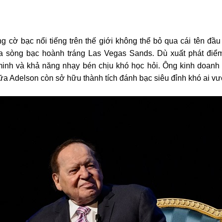
ng cờ bạc
nổi tiếng trên thế giới không thể bỏ qua cái tên đầ
ủa sòng bạc hoành tráng Las Vegas Sands. Dù xuất phát điể
minh và khả năng nhạy bén chịu khó học hỏi. Ông kinh doanh 
a Adelson còn sở hữu thành tích đánh bạc siêu đỉnh khó ai v