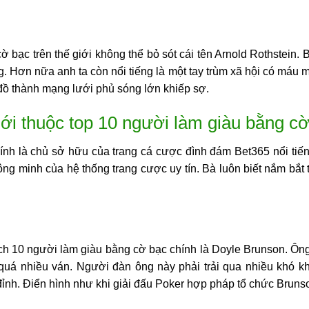
 bạc trên thế giới không thể bỏ sót cái tên Arnold Rothstein. 
. Hơn nữa anh ta còn nổi tiếng là một tay trùm xã hội có máu m
đồ thành mạng lưới phủ sóng lớn khiếp sợ.
ới thuộc top 10 người làm giàu bằng c
hính là chủ sở hữu của trang cá cược đình đám Bet365 nổi tiế
ông minh của hệ thống trang cược uy tín. Bà luôn biết nắm bắ
ách
10 người làm giàu bằng cờ bạc
chính là Doyle Brunson. Ông 
quá nhiều ván. Người đàn ông này phải trải qua nhiều khó 
đỉnh. Điển hình như khi giải đấu Poker hợp pháp tổ chức Brunso