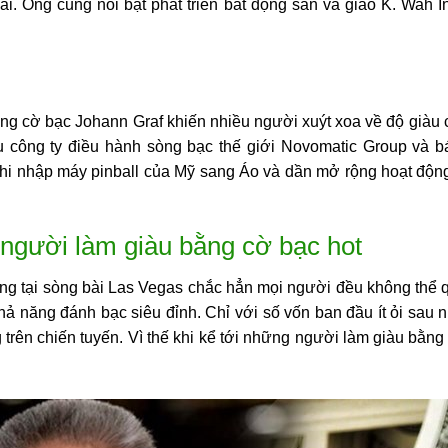
i. Ông cũng nổi bật phát triển bất động sản và giao K. Wah I
ằng cờ bạc
Johann Graf khiến nhiều người xuýt xoa về độ giàu có
 công ty điều hành sòng bạc thế giới Novomatic Group và b
khi nhập máy pinball của Mỹ sang Áo và dần mở rộng hoạt động
 người làm giàu bằng cờ bạc hot
iếng tại sòng bài Las Vegas chắc hẳn mọi người đều không thể
hả năng đánh bạc siêu đỉnh. Chỉ với số vốn ban đầu ít ỏi sau
ng trên chiến tuyến. Vì thế khi kể tới những người làm giàu bằ