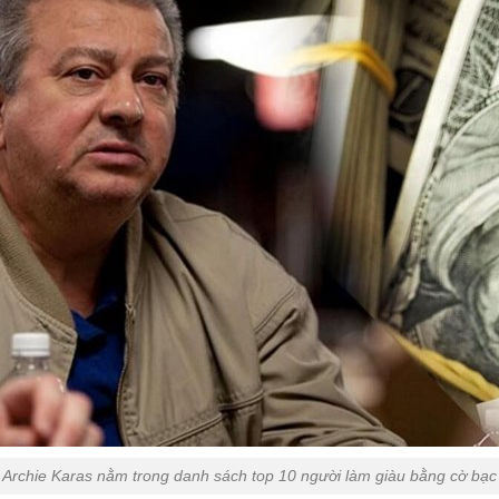
Archie Karas nằm trong danh sách top 10 người làm giàu bằng cờ bạc