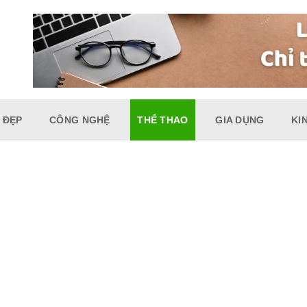
 ĐẸP
CÔNG NGHỆ
THỂ THAO
GIA DỤNG
KI