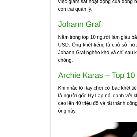
việc giám sát hoạt động của dòng bà
con trai quản lý.
Johann Graf
Nằm trong top
10 người làm giàu b
USD. Ông khét tiếng là chủ sở hữu
Johann Graf nghèo khó và chỉ sau 
chóng.
Archie Karas – Top 10
Khi nhắc tới tay chơi cờ bạc khét t
là người gốc Hy Lạp nổi danh với k
cao lên 40 triệu đô và rất thành cô
ông này.