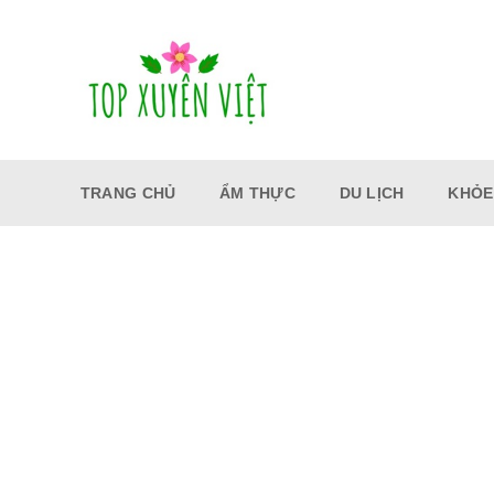
Bỏ
qua
nội
dung
TRANG CHỦ
ẨM THỰC
DU LỊCH
KHỎE