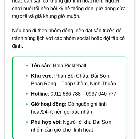
hoặc cần sân có khung giờ linh hoạt hơn. Người
chơi buổi tối nên hỏi kỹ hệ thống đèn, giờ đóng cửa
thực tế và giá khung giờ muộn.
Nếu bạn đi theo nhóm đông, nên đặt sân trước để
tránh trùng lịch với các nhóm social hoặc đội tập cố
định.
Tên sân:
Hola Pickleball
Khu vực:
Phan Bội Châu, Đài Sơn,
Phan Rang – Tháp Chàm, Ninh Thuận
Hotline:
0911 686 788 – 0937 040 777
Giờ hoạt động:
Có nguồn ghi linh
hoạt/24-7; nên gọi xác nhận
Phù hợp với:
Người ở khu Đài Sơn,
nhóm cần giờ chơi linh hoạt