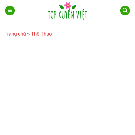
Bỏ
qua
nội
dung
Trang chủ
»
Thể Thao