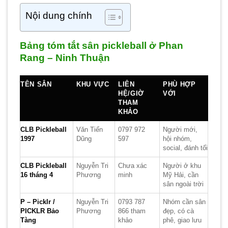
Nội dung chính
Bảng tóm tắt sân pickleball ở Phan
Rang – Ninh Thuận
TÊN SÂN
KHU VỰC
LIÊN
PHÙ HỢP
HỆ/GIỜ
VỚI
THAM
KHẢO
CLB Pickleball
Văn Tiến
0797 972
Người mới,
1997
Dũng
597
hội nhóm,
social, đánh tối
CLB Pickleball
Nguyễn Tri
Chưa xác
Người ở khu
16 tháng 4
Phương
minh
Mỹ Hải, cần
sân ngoài trời
P – Picklr /
Nguyễn Tri
0793 787
Nhóm cần sân
PICKLR Bảo
Phương
866 tham
đẹp, có cà
Tàng
khảo
phê, giao lưu