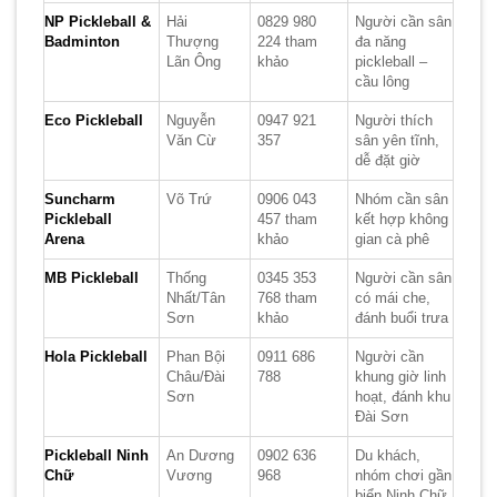
NP Pickleball &
Hải
0829 980
Người cần sân
Badminton
Thượng
224 tham
đa năng
Lãn Ông
khảo
pickleball –
cầu lông
Eco Pickleball
Nguyễn
0947 921
Người thích
Văn Cừ
357
sân yên tĩnh,
dễ đặt giờ
Suncharm
Võ Trứ
0906 043
Nhóm cần sân
Pickleball
457 tham
kết hợp không
Arena
khảo
gian cà phê
MB Pickleball
Thống
0345 353
Người cần sân
Nhất/Tân
768 tham
có mái che,
Sơn
khảo
đánh buổi trưa
Hola Pickleball
Phan Bội
0911 686
Người cần
Châu/Đài
788
khung giờ linh
Sơn
hoạt, đánh khu
Đài Sơn
Pickleball Ninh
An Dương
0902 636
Du khách,
Chữ
Vương
968
nhóm chơi gần
biển Ninh Chữ