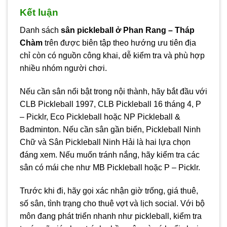
Kết luận
Danh sách
sân pickleball ở Phan Rang – Tháp
Chàm
trên được biên tập theo hướng ưu tiên địa
chỉ còn có nguồn công khai, dễ kiểm tra và phù hợp
nhiều nhóm người chơi.
Nếu cần sân nổi bật trong nội thành, hãy bắt đầu với
CLB Pickleball 1997, CLB Pickleball 16 tháng 4, P
– Picklr, Eco Pickleball hoặc NP Pickleball &
Badminton. Nếu cần sân gần biển, Pickleball Ninh
Chữ và Sân Pickleball Ninh Hải là hai lựa chọn
đáng xem. Nếu muốn tránh nắng, hãy kiểm tra các
sân có mái che như MB Pickleball hoặc P – Picklr.
Trước khi đi, hãy gọi xác nhận giờ trống, giá thuê,
số sân, tình trạng cho thuê vợt và lịch social. Với bộ
môn đang phát triển nhanh như pickleball, kiểm tra