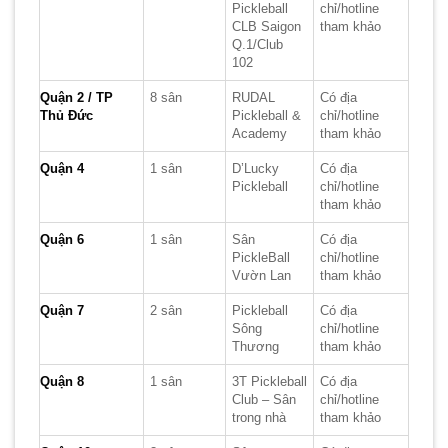
Pickleball
chỉ/hotline
CLB Saigon
tham khảo
Q.1/Club
102
Quận 2 / TP
8 sân
RUDAL
Có địa
Thủ Đức
Pickleball &
chỉ/hotline
Academy
tham khảo
Quận 4
1 sân
D’Lucky
Có địa
Pickleball
chỉ/hotline
tham khảo
Quận 6
1 sân
Sân
Có địa
PickleBall
chỉ/hotline
Vườn Lan
tham khảo
Quận 7
2 sân
Pickleball
Có địa
Sông
chỉ/hotline
Thương
tham khảo
Quận 8
1 sân
3T Pickleball
Có địa
Club – Sân
chỉ/hotline
trong nhà
tham khảo