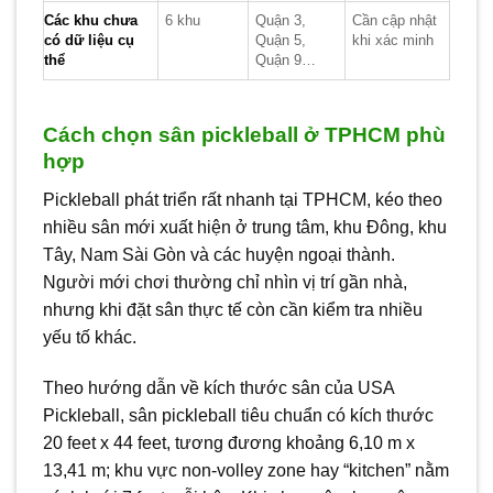
Các khu chưa
6 khu
Quận 3,
Cần cập nhật
có dữ liệu cụ
Quận 5,
khi xác minh
thể
Quận 9…
Cách chọn sân pickleball ở TPHCM phù
hợp
Pickleball phát triển rất nhanh tại TPHCM, kéo theo
nhiều sân mới xuất hiện ở trung tâm, khu Đông, khu
Tây, Nam Sài Gòn và các huyện ngoại thành.
Người mới chơi thường chỉ nhìn vị trí gần nhà,
nhưng khi đặt sân thực tế còn cần kiểm tra nhiều
yếu tố khác.
Theo hướng dẫn về kích thước sân của USA
Pickleball, sân pickleball tiêu chuẩn có kích thước
20 feet x 44 feet, tương đương khoảng 6,10 m x
13,41 m; khu vực non-volley zone hay “kitchen” nằm