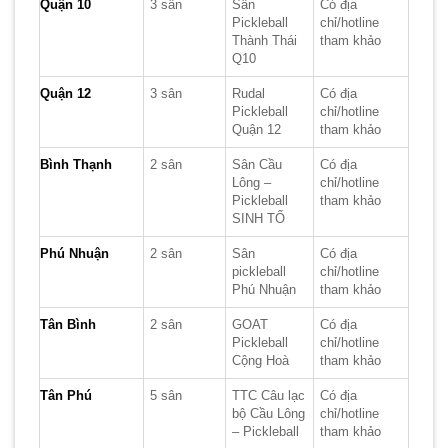
Quận 10
3 sân
Sân
Có địa
Pickleball
chỉ/hotline
Thành Thái
tham khảo
Q10
Quận 12
3 sân
Rudal
Có địa
Pickleball
chỉ/hotline
Quận 12
tham khảo
Bình Thạnh
2 sân
Sân Cầu
Có địa
Lông –
chỉ/hotline
Pickleball
tham khảo
SINH TỐ
Phú Nhuận
2 sân
Sân
Có địa
pickleball
chỉ/hotline
Phú Nhuận
tham khảo
Tân Bình
2 sân
GOAT
Có địa
Pickleball
chỉ/hotline
Cộng Hoà
tham khảo
Tân Phú
5 sân
TTC Câu lạc
Có địa
bộ Cầu Lông
chỉ/hotline
– Pickleball
tham khảo