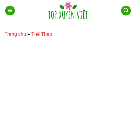
Bỏ
qua
nội
dung
Trang chủ
»
Thể Thao