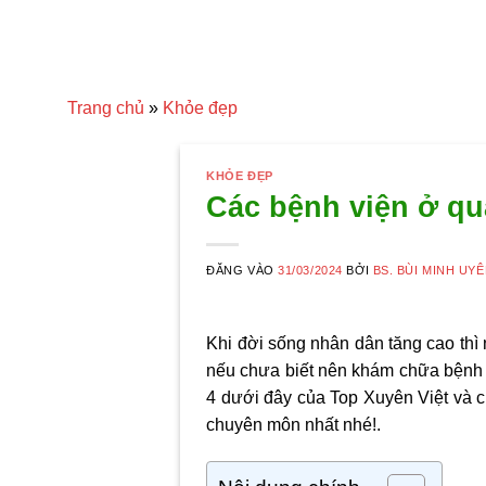
Trang chủ
»
Khỏe đẹp
KHỎE ĐẸP
Các bệnh viện ở qu
ĐĂNG VÀO
31/03/2024
BỞI
BS. BÙI MINH UY
Khi đời sống nhân dân tăng cao th
nếu chưa biết nên khám chữa bệnh ở
4
dưới đây của
Top Xuyên Việt
và
c
chuyên môn nhất nhé!.