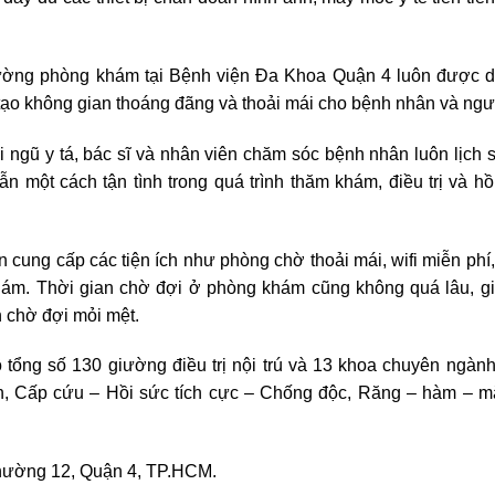
ờng phòng khám tại Bệnh viện Đa Khoa Quận 4 luôn được duy 
 tạo không gian thoáng đãng và thoải mái cho bệnh nhân và ngư
 ngũ y tá, bác sĩ và nhân viên chăm sóc bệnh nhân luôn lịch s
 một cách tận tình trong quá trình thăm khám, điều trị và h
n cung cấp các tiện ích như phòng chờ thoải mái, wifi miễn phí
khám. Thời gian chờ đợi ở phòng khám cũng không quá lâu, giú
n chờ đợi mỏi mệt.
tổng số 130 giường điều trị nội trú và 13 khoa chuyên ngà
, Cấp cứu – Hồi sức tích cực – Chống độc, Răng – hàm – mặt
Phường 12, Quận 4, TP.HCM.