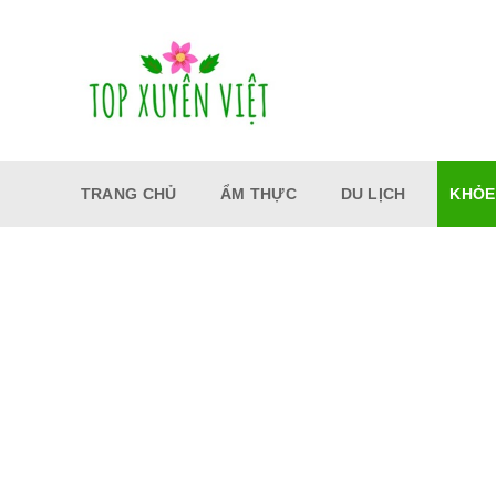
Bỏ
qua
nội
dung
TRANG CHỦ
ẨM THỰC
DU LỊCH
KHỎE