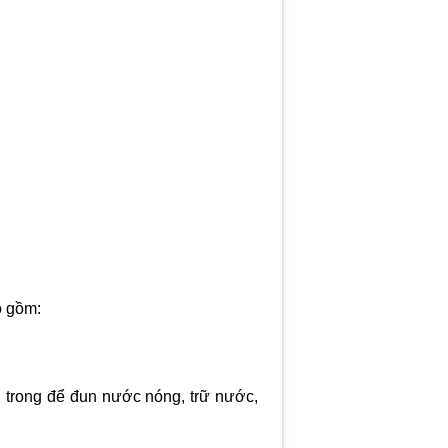
o gồm:
n trong để đun nước nóng, trữ nước,