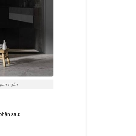
gian ngắn
phận sau: