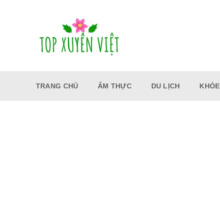
Bỏ
qua
nội
dung
TRANG CHỦ
ẨM THỰC
DU LỊCH
KHỎE