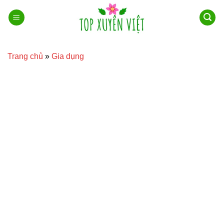
Bỏ
qua
nội
dung
Trang chủ
»
Gia dụng