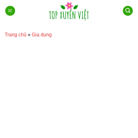
Bỏ
qua
nội
dung
Trang chủ
»
Gia dụng