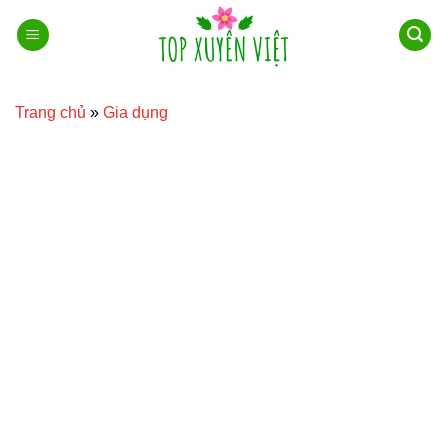
Bỏ
qua
nội
dung
Trang chủ
»
Gia dụng