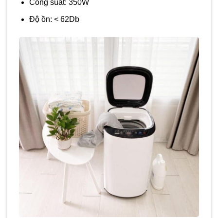
Công suất: 350W
Độ ồn: < 62Db