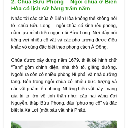
2. Chùa Bửu Phong – Ngôi chùa ở Biên
Hòa có lịch sử hàng trăm năm
Nhắc tới các chùa ở Biên Hòa không thể không nói
tới chùa Bửu Long – ngôi chùa cổ kính rêu phong,
nằm tựa mình trên ngọn núi Bửu Long. Nơi đây nổi
tiếng với nhiều cổ vật và các pho tượng được điêu
khắc vô cùng đặc biệt theo phong cách Á Đông.
Chùa được xây dựng năm 1679, thiết kế hình chữ
“Tam” gồm chính điện, nhà thờ tổ, giảng đường.
Ngoài ra còn có nhiều phòng Ni phái và nhà dưỡng
tăng. Bên trong ngôi chùa có nhiều bức tượng và
các vật phẩm rêu phong. Những hiện vật này mang
giá trị to lớn về tinh thần như: cặp nai vàng đời
Nguyễn, tháp Bửu Phong, đầu “phượng cổ” và đặc
biệt là Xá Lợi (một báu vật nhà Phật).