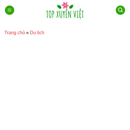
Bỏ
qua
nội
dung
Trang chủ
»
Du lịch