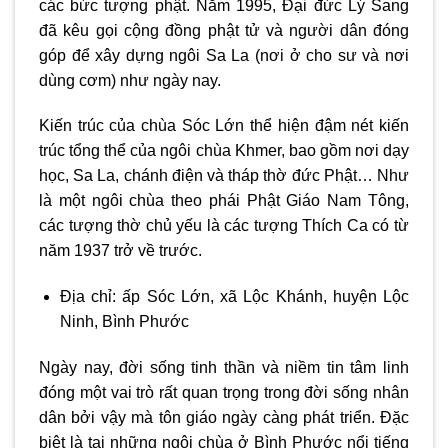
các bức tượng phật. Năm 1995, Đại đức Lý Sang
đã kêu gọi cộng đồng phật tử và người dân đóng
góp để xây dựng ngôi Sa La (nơi ở cho sư và nơi
dùng cơm) như ngày nay.
Kiến trúc của chùa Sóc Lớn thể hiện đậm nét kiến
trúc tổng thể của ngôi chùa Khmer, bao gồm nơi dạy
học, Sa La, chánh điện và tháp thờ đức Phật… Như
là một ngôi chùa theo phái Phật Giáo Nam Tông,
các tượng thờ chủ yếu là các tượng Thích Ca có từ
năm 1937 trở về trước.
Địa chỉ: ấp Sóc Lớn, xã Lộc Khánh, huyện Lộc
Ninh, Bình Phước
Ngày nay, đời sống tinh thần và niềm tin tâm linh
đóng một vai trò rất quan trọng trong đời sống nhân
dân bởi vậy mà tôn giáo ngày càng phát triển. Đặc
biệt là tại những ngôi
chùa ở Bình Phước
nổi tiếng