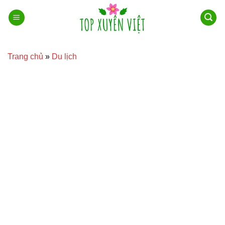
Bỏ
qua
nội
dung
Trang chủ
»
Du lịch