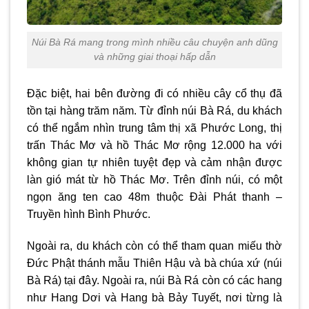
Núi Bà Rá mang trong mình nhiều câu chuyện anh dũng
và những giai thoại hấp dẫn
Đặc biệt, hai bên đường đi có nhiều cây cổ thụ đã
tồn tại hàng trăm năm. Từ đỉnh núi Bà Rá, du khách
có thể ngắm nhìn trung tâm thị xã Phước Long, thị
trấn Thác Mơ và hồ Thác Mơ rộng 12.000 ha với
không gian tự nhiên tuyệt đẹp và cảm nhận được
làn gió mát từ hồ Thác Mơ. Trên đỉnh núi, có một
ngọn ăng ten cao 48m thuộc Đài Phát thanh –
Truyền hình Bình Phước.
Ngoài ra, du khách còn có thể tham quan miếu thờ
Đức Phật thánh mẫu Thiên Hậu và bà chúa xứ (núi
Bà Rá) tại đây. Ngoài ra, núi Bà Rá còn có các hang
như Hang Dơi và Hang bà Bảy Tuyết, nơi từng là