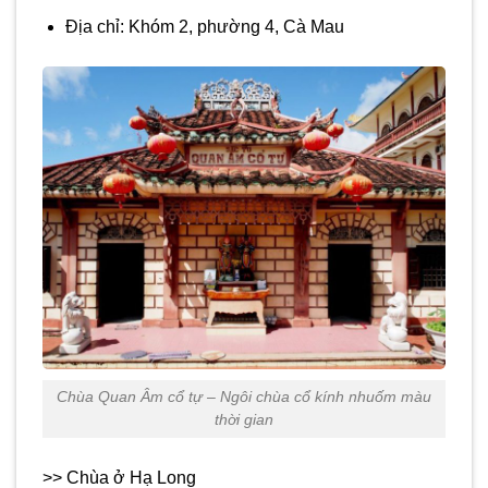
Địa chỉ: Khóm 2, phường 4, Cà Mau
Chùa Quan Âm cổ tự – Ngôi chùa cổ kính nhuốm màu
thời gian
>> Chùa ở Hạ Long