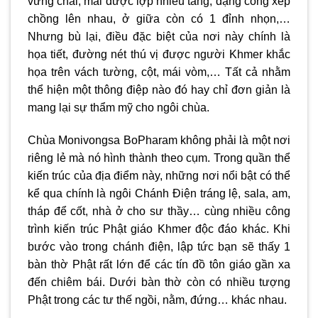
vững chãi, mái được lợp nhiều tầng, dạng cong xếp
chồng lên nhau, ở giữa còn có 1 đỉnh nhọn,…
Nhưng bù lại, điều đặc biệt của nơi này chính là
họa tiết, đường nét thú vị được người Khmer khắc
họa trên vách tường, cột, mái vòm,… Tất cả nhằm
thể hiện một thông điệp nào đó hay chỉ đơn giản là
mang lại sự thẩm mỹ cho ngôi chùa.
Chùa Monivongsa BoPharam không phải là một nơi
riêng lẻ mà nó hình thành theo cụm. Trong quần thể
kiến trúc của địa điểm này, những nơi nổi bật có thể
kể qua chính là ngôi Chánh Điện tráng lệ, sala, am,
tháp để cốt, nhà ở cho sư thầy… cùng nhiều công
trình kiến trúc Phật giáo Khmer độc đáo khác. Khi
bước vào trong chánh điện, lập tức bạn sẽ thấy 1
bàn thờ Phật rất lớn để các tín đồ tôn giáo gần xa
đến chiêm bái. Dưới bàn thờ còn có nhiều tượng
Phật trong các tư thế ngồi, nằm, đứng… khác nhau.