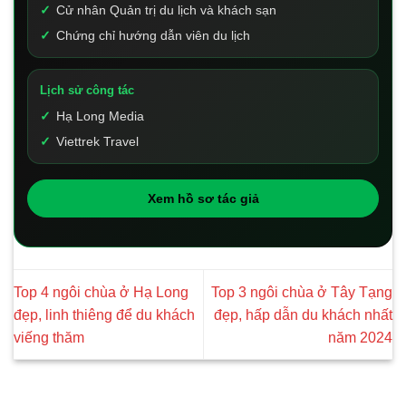
Cử nhân Quản trị du lịch và khách sạn
Chứng chỉ hướng dẫn viên du lịch
Lịch sử công tác
Hạ Long Media
Viettrek Travel
Xem hồ sơ tác giả
Top 4 ngôi chùa ở Hạ Long
Top 3 ngôi chùa ở Tây Tạng
đẹp, linh thiêng để du khách
đẹp, hấp dẫn du khách nhất
viếng thăm
năm 2024