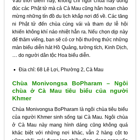
Vào thời điểm này, không chỉ ngôi chùa này đông
đúc các Phật tử mà cả Cà Mau cũng hân hoan chào
mừng những tín đồ du lịch khắp nơi đổ về. Các tăng
ni Phật tử đến chùa cúng vái và tham dự lễ hội
khiến không khí náo nhiệt hẳn ra. Nếu chọn dịp này
để thăm viếng, bạn sẽ có cơ hội thưởng thức những
màn biểu diễn hát Hồ Quảng, tường tích, Kinh Dịch,
… do người dân tộc Hoa biểu diễn.
Địa chỉ: 68 Lê Lợi, Phường 2, Cà Mau
Chùa Monivongsa BoPharam – Ngôi
chùa ở Cà Mau tiêu biểu của người
Khmer
Chùa Monivongsa BoPharam là ngôi chùa tiêu biểu
của người Khmer sinh sống tại Cà Mau. Ngôi chùa
ở Cà Mau này mang hình dáng cũng không quá
khác biệt với những nơi khác, vẫn 2 hàng cột to