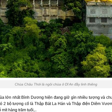
Chùa Châu Thới là ngôi chùa ở Dĩ An đầy linh thiêng
a lớn nhất Bình Dương hiện đang giữ gìn nhiều tượng và chuô
có 2 bộ tượng cổ là Thập Bát La Hán và Thập điện Diêm Vươn
mít hàng trăm tuổi,..