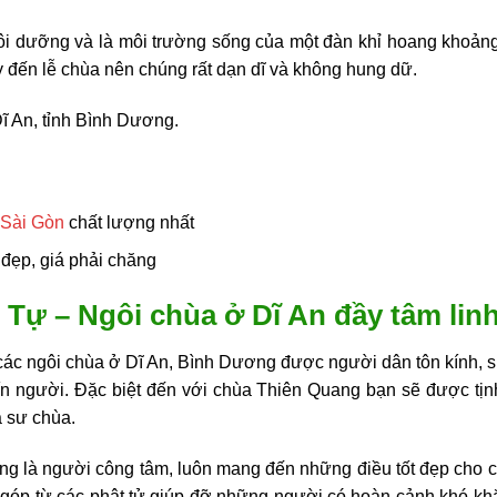
uôi dưỡng và là môi trường sống của một đàn khỉ hoang khoảng
y đến lễ chùa nên chúng rất dạn dĩ và không hung dữ.
Dĩ An, tỉnh Bình Dương.
 Sài Gòn
chất lượng nhất
đẹp, giá phải chăng
Tự – Ngôi chùa ở Dĩ An đầy tâm lin
ác ngôi chùa ở Dĩ An, Bình Dương được người dân tôn kính, s
 người. Đặc biệt đến với chùa Thiên Quang bạn sẽ được tịnh 
a sư chùa.
ng là người công tâm, luôn mang đến những điều tốt đẹp cho
góp từ các phật tử giúp đỡ những người có hoàn cảnh khó k