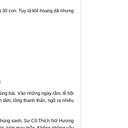
 30 con. Tuy là khỉ hoang dã nhưng
h
ùng bái. Vào những ngày rằm, lễ hội
tâm, lòng thanh thản, ngộ ra nhiều
 chúng sanh. Sư Cô Thích Nữ Hương
hăn, kém may mắn. Không những vậy