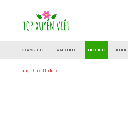
Bỏ
qua
nội
dung
TRANG CHỦ
ẨM THỰC
DU LỊCH
KHỎE
Trang chủ
»
Du lịch