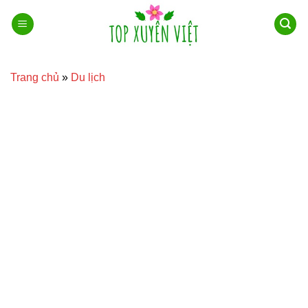
Bỏ
qua
nội
dung
Trang chủ
»
Du lịch