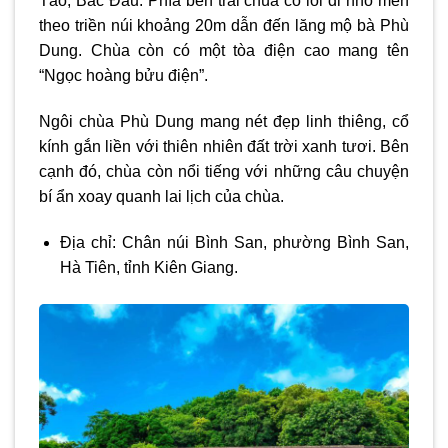
Tào, Bắc Đẩu. Phía bên trái chùa có lối đi nhỏ men
theo triền núi khoảng 20m dẫn đến lăng mộ bà Phù
Dung. Chùa còn có một tòa điện cao mang tên
“Ngọc hoàng bửu điện”.
Ngôi chùa Phù Dung mang nét đẹp linh thiêng, cổ
kính gắn liền với thiên nhiên đất trời xanh tươi. Bên
cạnh đó, chùa còn nổi tiếng với những câu chuyện
bí ẩn xoay quanh lai lịch của chùa.
Địa chỉ: Chân núi Bình San, phường Bình San,
Hà Tiên, tỉnh Kiên Giang.