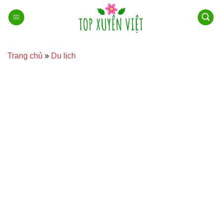
Bỏ
qua
nội
dung
Trang chủ
»
Du lịch