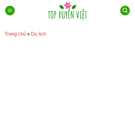
Bỏ
qua
nội
dung
Trang chủ
»
Du lịch