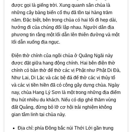
được gọi là giếng trời. Xung quanh sân chùa là
những cây bàng biển cổ thụ đã tồn tại hàng trăm
năm. Đặc biệt, bên trong chùa có hai lối đi hẹp dài,
hướng đi của chúng đối lập nhau. Người dân địa
phương tin rằng một lối dẫn lên thiên đường và một
lối dẫn xuống địa ngục.
Điện thờ chính của ngôi chùa ở Quãng Ngãi này
được đặt giữa hang động chính. Hai bên điện thờ
chính có bàn thờ để thờ các vị Phật như Phật Di Đà,
Như Lai, Di Lặc và các bệ đá để thờ các vị thủy tổ
và các vị tiền hiền đã có công gây dựng chùa. Ngày
nay, chùa Hang Lý Sơn là một trong những địa điểm
thu hút nhiều du khách. Nếu có dịp ghé thăm vùng
đất Quảng, đừng bỏ lỡ cơ hội trải nghiệm không
gian tâm linh tại chùa này.
Địa chỉ:
phía Đông bắc núi Thới Lới gần trung