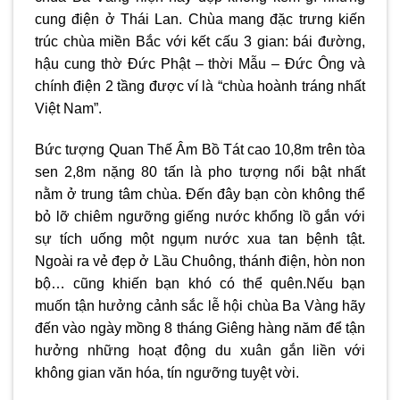
cung điện ở Thái Lan. Chùa mang đặc trưng kiến
trúc chùa miền Bắc với kết cấu 3 gian: bái đường,
hậu cung thờ Đức Phật – thời Mẫu – Đức Ông và
chính điện 2 tầng được ví là “chùa hoành tráng nhất
Việt Nam”.
Bức tượng Quan Thế Âm Bồ Tát cao 10,8m trên tòa
sen 2,8m nặng 80 tấn là pho tượng nổi bật nhất
nằm ở trung tâm chùa. Đến đây bạn còn không thể
bỏ lỡ chiêm ngưỡng giếng nước khổng lồ gắn với
sự tích uống một ngụm nước xua tan bệnh tật.
Ngoài ra vẻ đẹp ở Lầu Chuông, thánh điện, hòn non
bộ… cũng khiến bạn khó có thể quên.
Nếu bạn
muốn tận hưởng cảnh sắc lễ hội chùa Ba Vàng hãy
đến vào ngày mồng 8 tháng Giêng hàng năm để tận
hưởng những hoạt động du xuân gắn liền với
không gian văn hóa, tín ngưỡng tuyệt vời.