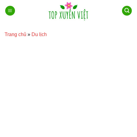
Bỏ
qua
nội
dung
Trang chủ
»
Du lịch