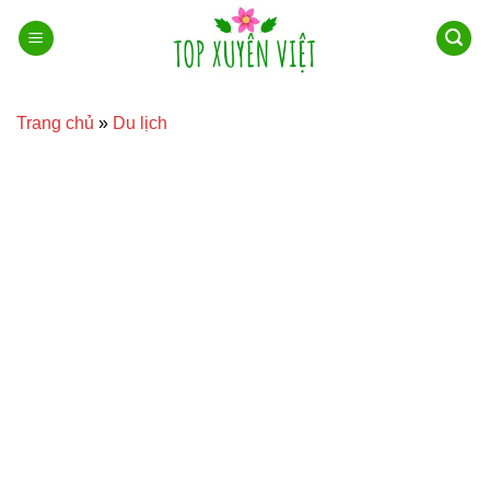
Bỏ
qua
nội
dung
Trang chủ
»
Du lịch