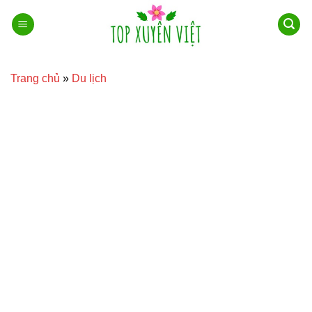
Bỏ
qua
nội
dung
Trang chủ
»
Du lịch