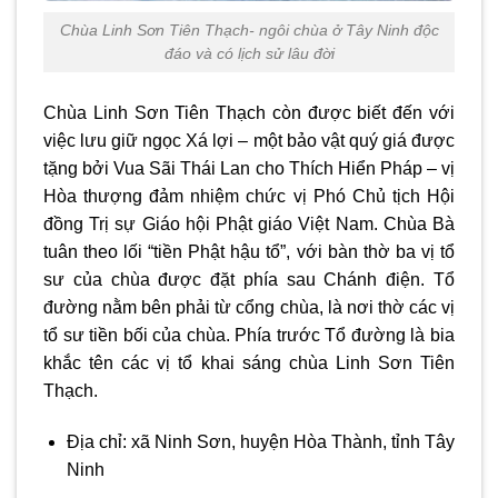
Chùa Linh Sơn Tiên Thạch- ngôi chùa ở Tây Ninh độc
đáo và có lịch sử lâu đời
Chùa Linh Sơn Tiên Thạch còn được biết đến với
việc lưu giữ ngọc Xá lợi – một bảo vật quý giá được
tặng bởi Vua Sãi Thái Lan cho Thích Hiển Pháp – vị
Hòa thượng đảm nhiệm chức vị Phó Chủ tịch Hội
đồng Trị sự Giáo hội Phật giáo Việt Nam.
Chùa Bà
tuân theo lối “tiền Phật hậu tổ”, với bàn thờ ba vị tổ
sư của chùa được đặt phía sau Chánh điện. Tổ
đường nằm bên phải từ cổng chùa, là nơi thờ các vị
tổ sư tiền bối của chùa. Phía trước Tổ đường là bia
khắc tên các vị tổ khai sáng chùa Linh Sơn Tiên
Thạch.
Địa chỉ: xã Ninh Sơn, huyện Hòa Thành, tỉnh Tây
Ninh