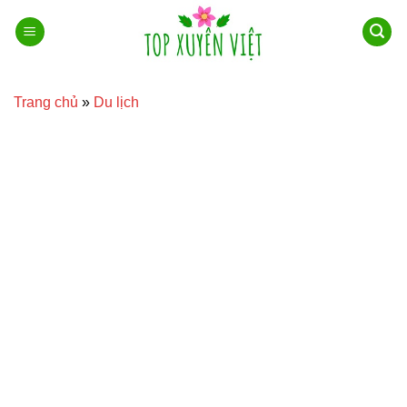
Bỏ
qua
nội
dung
Trang chủ
»
Du lịch