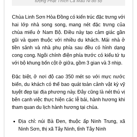
tượng Phật Thích Ca Mâu Ni đồ sộ
Chùa Linh Sơn Hòa Đồng có kiến trúc đặc trưng với
hai lớp nhà song song, mang nét đặc trưng của
chùa miếu ở Nam Bộ. Điều này tạo cảm giác gần
gũi và quen thuộc với nhiều du khách. Mái nhà ở
tiền sảnh và nhà phụ phía sau đều có hình dạng
cong cong. Ngôi chính điện phía trước có kiểu tứ tụ
với bộ khung bốn cột ở giữa, gồm 3 gian và 3 nhịp.
Đặc biệt, ở nơi độ cao 350 mét so với mực nước
biển, du khách có thể bao quát toàn cảnh vật kỳ vỹ
tuyệt đẹp tại địa phương này. Đây cũng là nét thú vị
bên cạnh việc thực hiện các lễ bái, hành hương khi
tham quan du lịch hành hương tại chùa.
Địa chỉ: núi Bà Đen, thuộc ấp Ninh Trung, xã
Ninh Sơn, thị xã Tây Ninh, tỉnh Tây Ninh