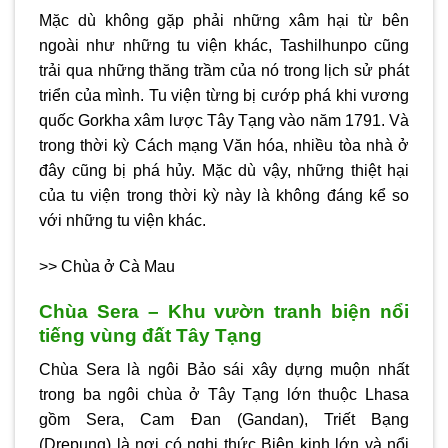
Mặc dù không gặp phải những xâm hại từ bên
ngoài như những tu viện khác, Tashilhunpo cũng
trải qua những thăng trầm của nó trong lịch sử phát
triển của mình. Tu viện từng bị cướp phá khi vương
quốc Gorkha xâm lược Tây Tạng vào năm 1791. Và
trong thời kỳ Cách mạng Văn hóa, nhiều tòa nhà ở
đây cũng bị phá hủy. Mặc dù vậy, những thiệt hại
của tu viện trong thời kỳ này là không đáng kể so
với những tu viện khác.
>> Chùa ở Cà Mau
Chùa Sera – Khu vườn tranh biện nổi
tiếng vùng đất Tây Tạng
Chùa Sera là ngôi Bảo sái xây dựng muộn nhất
trong ba ngôi chùa ở Tây Tạng lớn thuộc Lhasa
gồm Sera, Cam Đan (Gandan), Triết Bạng
(Drepung) là nơi có nghi thức Biện kinh lớn và nổi