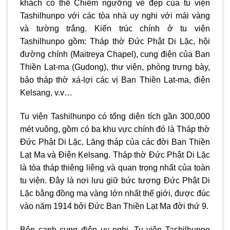
khách có thể Chiêm ngưỡng vẻ đẹp của tu viện
Tashilhunpo với các tòa nhà uy nghi với mái vàng
và tường trắng. Kiến trúc chính ở tu viện
Tashilhunpo gồm: Tháp thờ Đức Phật Di Lặc, hội
đường chính (Maitreya Chapel), cung điện của Ban
Thiền Lạt-ma (Gudong), thư viện, phòng trưng bày,
bảo tháp thờ xá-lợi các vị Ban Thiền Lạt-ma, điện
Kelsang, v.v…
Tu viện Tashilhunpo có tổng diện tích gần 300,000
mét vuông, gồm có ba khu vực chính đó là Tháp thờ
Đức Phật Di Lặc, Lăng tháp của các đời Ban Thiền
Lạt Ma và Điện Kelsang. Tháp thờ Đức Phật Di Lặc
là tòa tháp thiêng liêng và quan trọng nhất của toàn
tu viện. Đây là nơi lưu giữ bức tượng Đức Phật Di
Lặc bằng đồng mạ vàng lớn nhất thế giới, được đúc
vào năm 1914 bởi Đức Ban Thiền Lạt Ma đời thứ 9.
Bên cạnh cung điện uy nghi, Tu viện Tashilhunpo