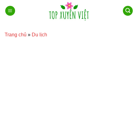
Bỏ
qua
nội
dung
Trang chủ
»
Du lịch