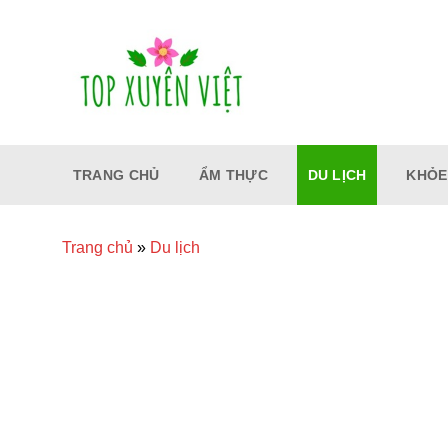
Bỏ
qua
nội
dung
TRANG CHỦ
ẨM THỰC
DU LỊCH
KHỎE
Trang chủ
»
Du lịch