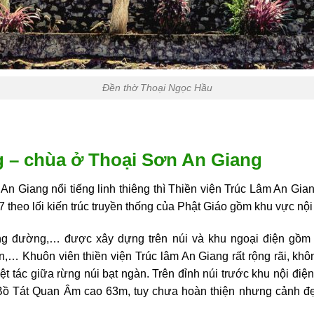
Đền thờ Thoại Ngọc Hầu
g – chùa ở Thoại Sơn An Giang
 Giang nổi tiếng linh thiêng thì Thiền viện Trúc Lâm An Giang
heo lối kiến trúc truyền thống của Phật Giáo gồm khu vực nội 
ng đường,… được xây dựng trên núi và khu ngoại điện gồm ch
… Khuôn viên thiền viện Trúc lâm An Giang rất rộng rãi, khô
yệt tác giữa rừng núi bạt ngàn. Trên đỉnh núi trước khu nội điệ
 Bồ Tát Quan Âm cao 63m, tuy chưa hoàn thiện nhưng cảnh đẹ