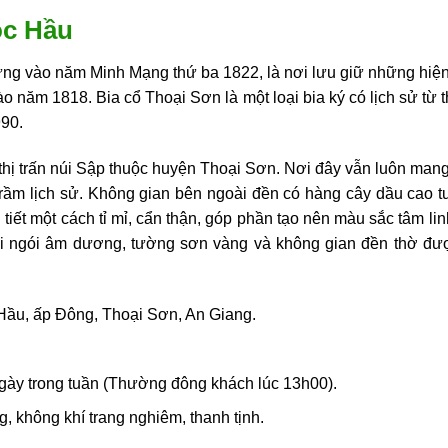
ọc Hầu
ng vào năm Minh Mạng thứ ba 1822, là nơi lưu giữ những hiện
o năm 1818. Bia cổ Thoại Sơn là một loại bia ký có lịch sử từ
990.
thị trấn núi Sập thuộc huyện Thoại Sơn. Nơi đây vẫn luôn man
trầm lịch sử. Không gian bên ngoài đền có hàng cây dầu cao tu
iết một cách tỉ mỉ, cẩn thận, góp phần tạo nên màu sắc tâm linh
 ngói âm dương, tường sơn vàng và không gian đền thờ được 
Hầu, ấp Đông, Thoại Sơn, An Giang.
gày trong tuần (Thường đông khách lúc 13h00).
 không khí trang nghiêm, thanh tịnh.