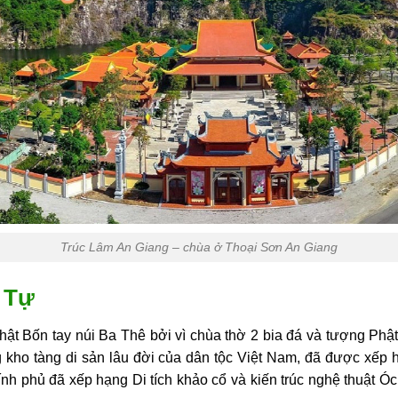
Trúc Lâm An Giang – chùa ở Thoại Sơn An Giang
 Tự
ật Bốn tay núi Ba Thê bởi vì chùa thờ 2 bia đá và tượng Phật
g kho tàng di sản lâu đời của dân tộc Việt Nam, đã được xếp h
h phủ đã xếp hạng Di tích khảo cổ và kiến trúc nghệ thuật Óc 