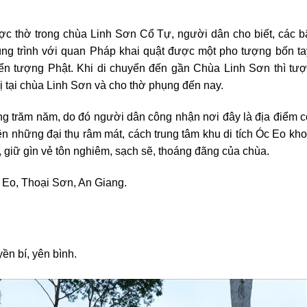
ợc thờ trong chùa Linh Sơn Cổ Tự, người dân cho biết, các bậ
ùng trình với quan Pháp khai quật được một pho tượng bốn t
yển tượng Phật. Khi di chuyển đến gần Chùa Linh Sơn thì tượ
ị tại chùa Linh Sơn và cho thờ phụng đến nay.
g trăm năm, do đó người dân công nhận nơi đây là địa điểm có 
n những đại thụ râm mát, cách trung tâm khu di tích Óc Eo k
, giữ gìn vẻ tôn nghiêm, sạch sẽ, thoáng đãng của chùa.
 Eo, Thoại Sơn, An Giang.
ền bí, yên bình.