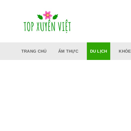
Bỏ
qua
nội
dung
TRANG CHỦ
ẨM THỰC
DU LỊCH
KHỎE