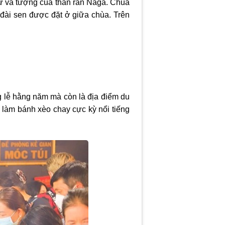
 nữ và tượng của thần rắn Naga. Chùa
 đài sen được đặt ở giữa chùa. Trên
g lễ hằng năm mà còn là địa điểm du
g làm bánh xèo chay cực kỳ nổi tiếng