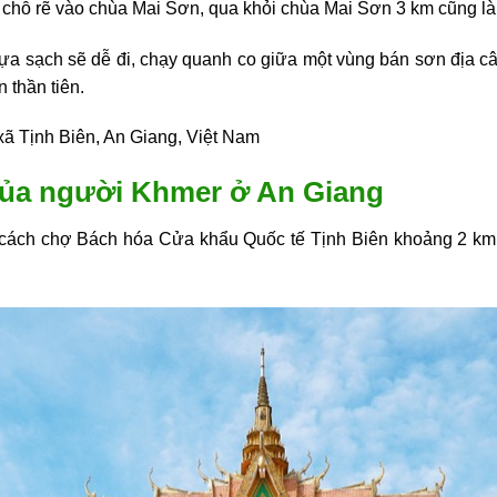
n chỗ rẽ vào chùa Mai Sơn, qua khỏi chùa Mai Sơn 3 km cũng l
 sạch sẽ dễ đi, chạy quanh co giữa một vùng bán sơn địa cây 
 thần tiên.
xã Tịnh Biên, An Giang, Việt Nam
của người Khmer ở An Giang
cách chợ Bách hóa Cửa khẩu Quốc tế Tịnh Biên khoảng 2 km