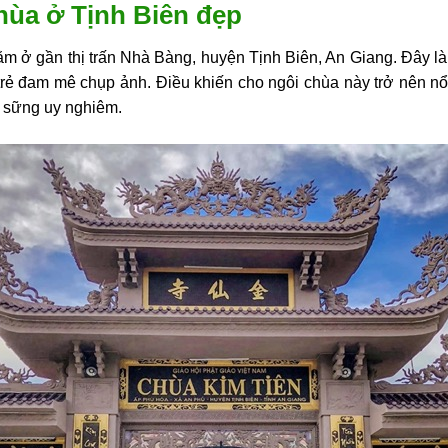
hùa ở Tịnh Biên đẹp
ằm ở gần thị trấn Nhà Bàng, huyện Tịnh Biên, An Giang. Đây 
 trẻ đam mê chụp ảnh. Điều khiến cho ngôi chùa này trở nên nổ
 sững uy nghiêm.