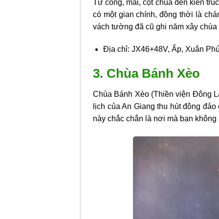
Từ cổng, mái, cột chùa đến kiến trú
có một gian chính, đồng thời là ch
vách tường đã cũ ghi năm xây chùa l
Địa chỉ: JX46+48V, Ấp, Xuân Phú
3. Chùa Bánh Xèo
Chùa Bánh Xèo (Thiền viện Đông Lai
lịch của An Giang thu hút đông đảo 
này chắc chắn là nơi mà bạn không 