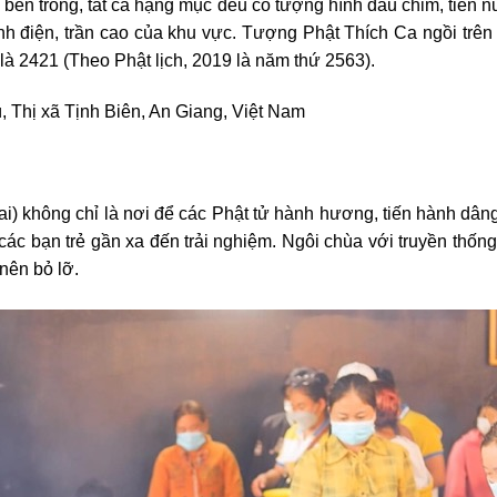
c bên trong, tất cả hạng mục đều có tượng hình đầu chim, tiên
ánh điện, trần cao của khu vực. Tượng Phật Thích Ca ngồi trên
à 2421 (Theo Phật lịch, 2019 là năm thứ 2563).
, Thị xã Tịnh Biên, An Giang, Việt Nam
) không chỉ là nơi để các Phật tử hành hương, tiến hành dân
các bạn trẻ gần xa đến trải nghiệm. Ngôi chùa với truyền thốn
nên bỏ lỡ.