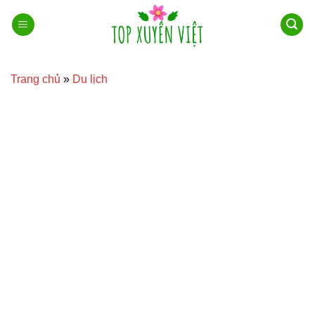
Bỏ
qua
nội
dung
Trang chủ
»
Du lịch